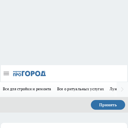
Все для стройки и ремонта
Все о ритуальных услугах
Лунно-по
Принять