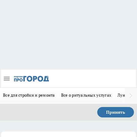
Все для стройки и ремонта
Все о ритуальных услугах
Лунно-по
Принять