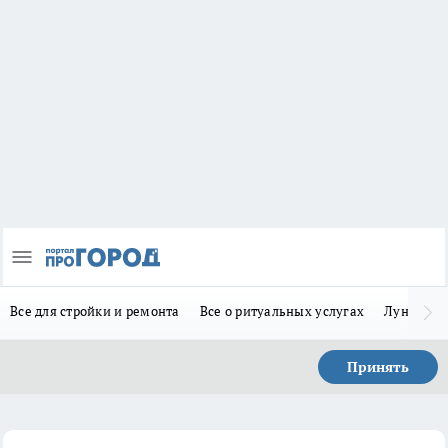
Все для стройки и ремонта
Все о ритуальных услугах
Лунно-по
Принять