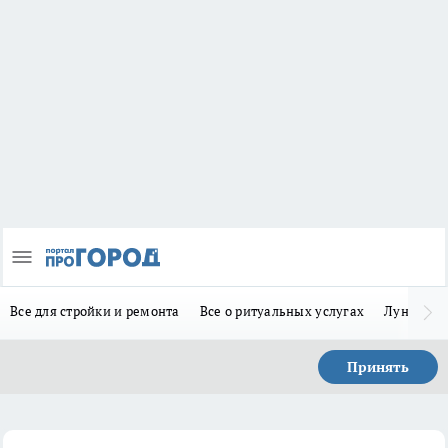
Все для стройки и ремонта
Все о ритуальных услугах
Лунно-по
Принять