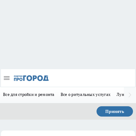
Все для стройки и ремонта
Все о ритуальных услугах
Лунно-по
Принять