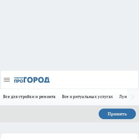
Все для стройки и ремонта
Все о ритуальных услугах
Лунно-по
Принять