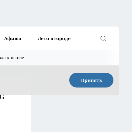
Афиша
Лето в городе
вка к школе
Принять
: