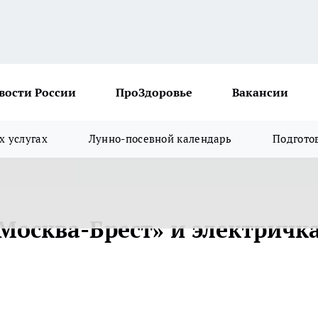
вости России
ПроЗдоровье
Вакансии
х услугах
Лунно-посевной календарь
Подгото
Москва-Брест» и электричка