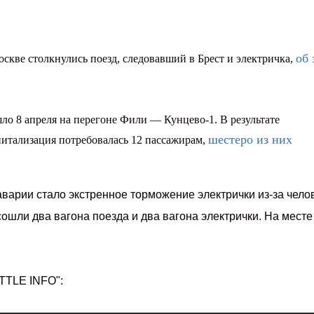
об 
оскве столкнулись поезд, следовавший в Брест и электричка,
шло 8 апреля
на перегоне Фили — Кунцево-1. В результате
шестеро из них
питализация потребовалась 12 пассажирам,
аварии стало экстренное торможение электрички из-за чело
сошли два вагона поезда и два вагона электрички. На месте
ETTLE INFO":