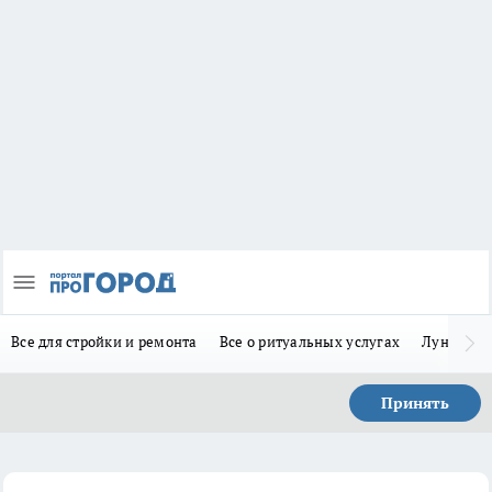
Все для стройки и ремонта
Все о ритуальных услугах
Лунно-по
Принять