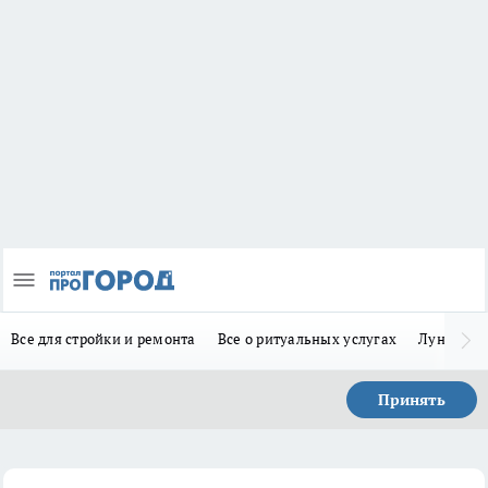
Все для стройки и ремонта
Все о ритуальных услугах
Лунно-по
Принять