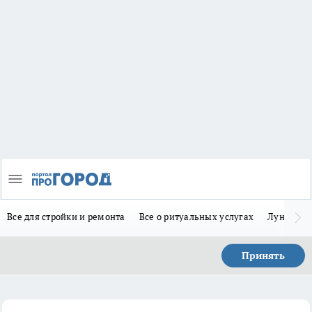
Все для стройки и ремонта
Все о ритуальных услугах
Лунно-по
Принять