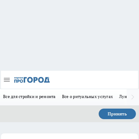
Все для стройки и ремонта
Все о ритуальных услугах
Лунно-по
Принять