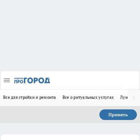
Все для стройки и ремонта
Все о ритуальных услугах
Лунно-по
Принять