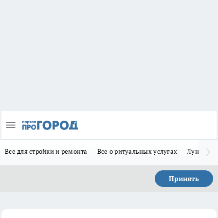
Все для стройки и ремонта
Все о ритуальных услугах
Лунно-по
Принять