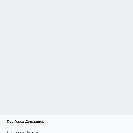
Про Город Дзержинск
Про Город Иваново