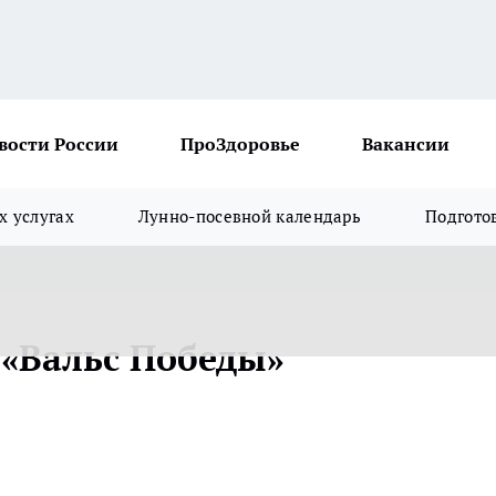
вости России
ПроЗдоровье
Вакансии
х услугах
Лунно-посевной календарь
Подгото
 «Вальс Победы»