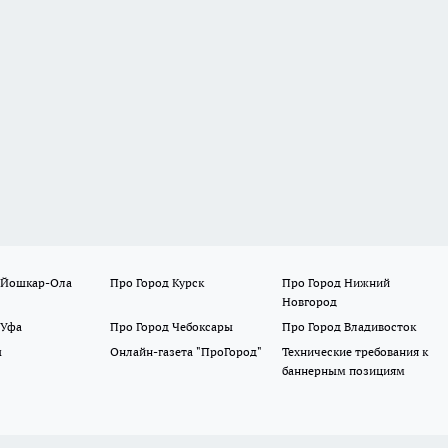
 Йошкар-Ола
Про Город Курск
Про Город Нижний
Новгород
 Уфа
Про Город Чебоксары
Про Город Владивосток
ы
Онлайн-газета "ПроГород"
Технические требования к
баннерным позициям