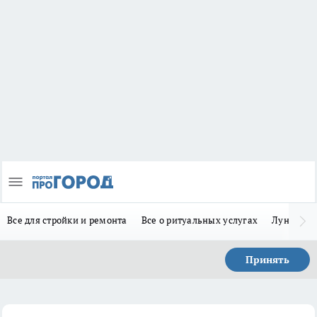
Все для стройки и ремонта
Все о ритуальных услугах
Лунно-по
Принять