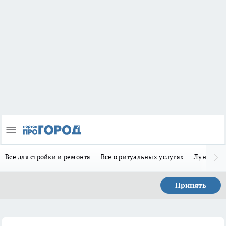
Все для стройки и ремонта
Все о ритуальных услугах
Лунно-по
Принять