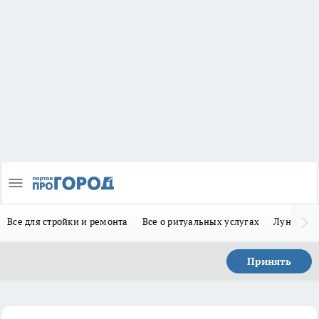
Все для стройки и ремонта
Все о ритуальных услугах
Лунно-по
Принять