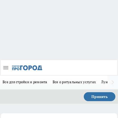
Все для стройки и ремонта
Все о ритуальных услугах
Лунно-по
Принять