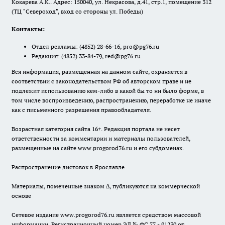
Кокарева А.К.. Адрес: 150040, ул. Некрасова, д.41, стр.1, помещение 312
(ТЦ "Североход", вход со стороны ул. Победы)
Контакты:
Отдел рекламы:
(4852) 28-66-16
,
pro@pg76.ru
Редакция:
(4852) 33-84-79
,
red@pg76.ru
Вся информация, размещенная на данном сайте, охраняется в
соответствии с законодательством РФ об авторском праве и не
подлежит использованию кем-либо в какой бы то ни было форме, в
том числе воспроизведению, распространению, переработке не иначе
как с письменного разрешения правообладателя.
Возрастная категория сайта 16+. Редакция портала не несет
ответственности за комментарии и материалы пользователей,
размещенные на сайте www.progorod76.ru и его субдоменах.
Распространение листовок в Ярославле
Материалы, помеченные знаком ∆, публикуются на коммерческой
основе
Сетевое издание www.progorod76.ru является средством массовой
информации. Регистрационный номер ЭЛ № ФС 77 - 91230 от