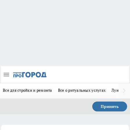
Все для стройки и ремонта
Все о ритуальных услугах
Лунно-по
Принять