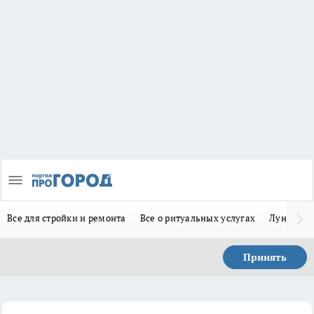
Все для стройки и ремонта
Все о ритуальных услугах
Лунно-по
Принять