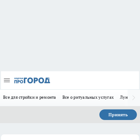
Все для стройки и ремонта
Все о ритуальных услугах
Лунно-по
Принять