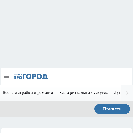
Все для стройки и ремонта
Все о ритуальных услугах
Лунно-по
Принять