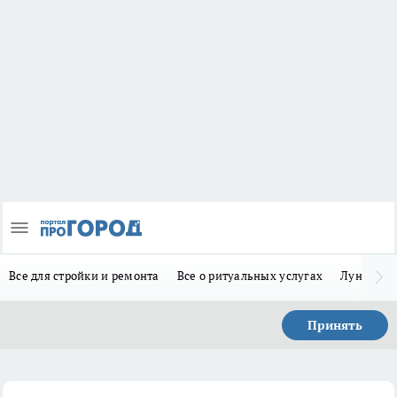
Все для стройки и ремонта
Все о ритуальных услугах
Лунно-по
Принять