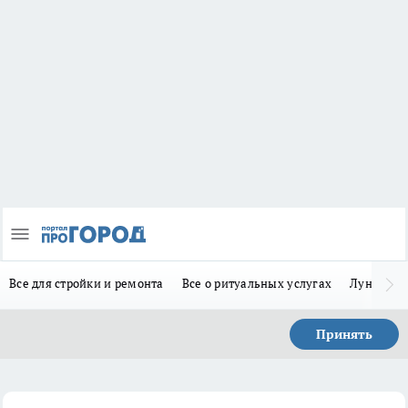
Все для стройки и ремонта
Все о ритуальных услугах
Лунно-по
Принять