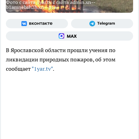
Фото с сайта 1yar.tv с сайта admin.xn--
b1amnebsh2h.xn--p1ai
В Ярославской области прошли учения по
ликвидации природных пожаров, об этом
сообщает
"1yar.tv"
.