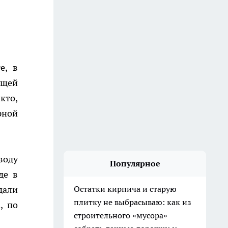
е, в
ущей
кто,
рной
воду
Популярное
де в
дали
Остатки кирпича и старую
плитку не выбрасываю: как из
, по
строительного «мусора»