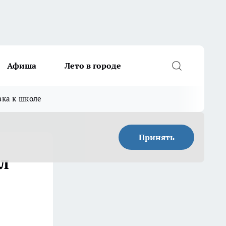
Афиша
Лето в городе
вка к школе
Принять
л