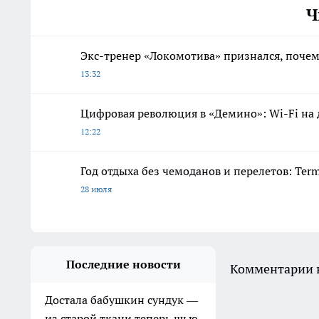
Ч
Экс-тренер «Локомотива» признался, почем
13:32
Цифровая революция в «Демино»: Wi-Fi на д
12:22
Год отдыха без чемоданов и перелетов: Ter
28 июля
Последние новости
Комментарии н
Достала бабушкин сундук —
из старой ткани теперь шью