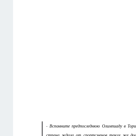
- Вспомните предпоследнюю Олимпиаду в Тори
страна ждала от спортсменов таких же дос