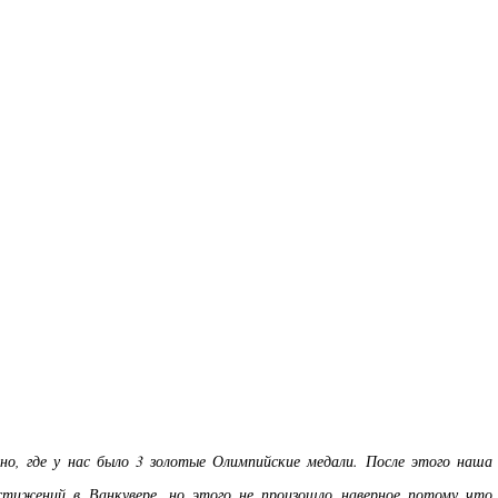
но, где у нас было 3 золотые Олимпийские медали. После этого наша
тижений в Ванкувере, но этого не произошло наверное потому что