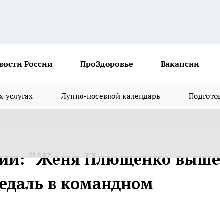
вости России
ПроЗдоровье
Вакансии
х услугах
Лунно-посевной календарь
Подгото
ссии: "Женя Плющенко выше
медаль в командном