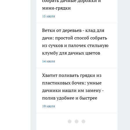
собрать дачные дорожки и
мини‑грядки
15 июля
Ветки от деревьев - клад для
дачи: простой способ собрать
из сучков и палочек стильную
клумбу для дачных цветов
14 июля
Хватит поливать грядки из
пластиковых бочек: умные
дачники нашли им замену -
полив удобнее и быстрее
19 июля
На полках они неприметны: 11
нужных вещей из Fix Price, о