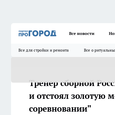
Все новости
Но
Все для стройки и ремонта
Все о ритуальны
Тренер сборной Ро
и отстоял золотую 
соревновании"