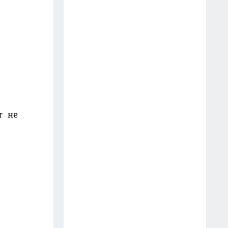
которых мало кто знает -
незаменимы в быту
13 июля
Завязей много, а урожая нет:
чем подкормить огурцы в
июле, чтобы кусты ломились
от зеленцов
т не
14 июля
Хватит мириться с сыростью:
проверенный годами способ с
ведром в погребе, который
передают из поколения в
поколение
19 июля