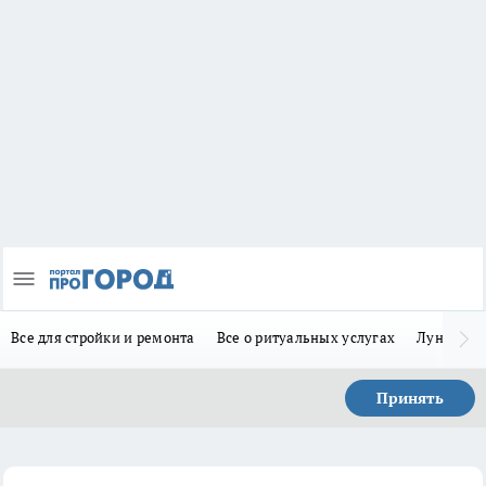
Все для стройки и ремонта
Все о ритуальных услугах
Лунно-по
Принять