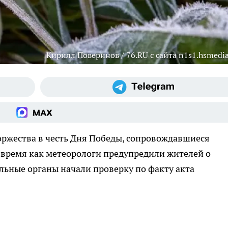
Кирилл Поверинов / 76.RU с сайта n1s1.hsmedia
оржества в честь Дня Победы, сопровождавшиеся
о время как метеорологи предупредили жителей о
льные органы начали проверку по факту акта