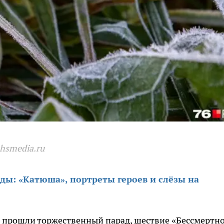
.hsmedia.ru
ды: «Катюша», портреты героев и слёзы на
я прошли торжественный парад, шествие «Бессмертн