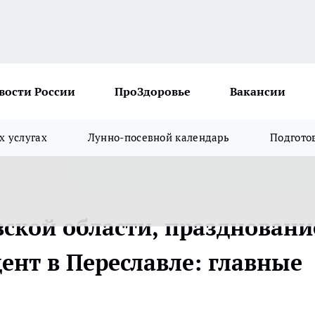
вости России
ПроЗдоровье
Вакансии
х услугах
Лунно-посевной календарь
Подгото
вской области, праздновани
ент в Переславле: главные