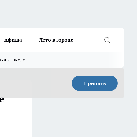
Афиша
Лето в городе
вка к школе
Принять
е