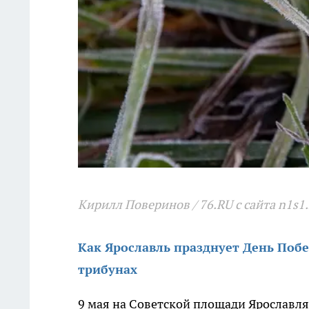
Кирилл Поверинов / 76.RU с сайта n1s1
Как Ярославль празднует День Побе
трибунах
9 мая на Советской площади Ярославл