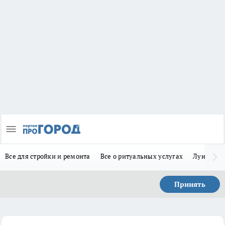
Все для стройки и ремонта
Все о ритуальных услугах
Лунно-по
Принять