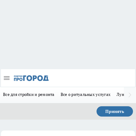
Все для стройки и ремонта
Все о ритуальных услугах
Лунно-по
Принять