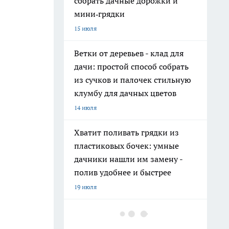
собрать дачные дорожки и
мини‑грядки
15 июля
Ветки от деревьев - клад для
дачи: простой способ собрать
из сучков и палочек стильную
клумбу для дачных цветов
14 июля
Хватит поливать грядки из
пластиковых бочек: умные
дачники нашли им замену -
полив удобнее и быстрее
19 июля
На полках они неприметны: 11
нужных вещей из Fix Price, о