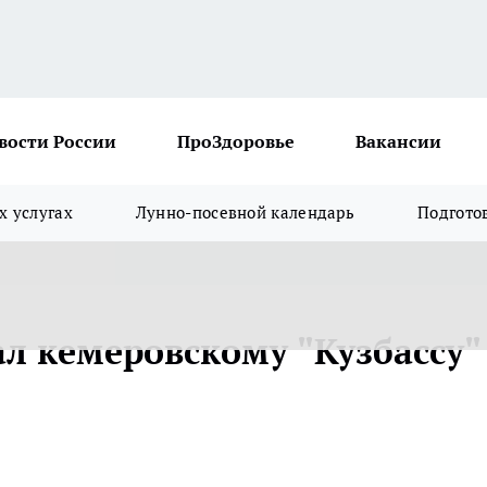
вости России
ПроЗдоровье
Вакансии
х услугах
Лунно-посевной календарь
Подгото
ал кемеровскому "Кузбассу"