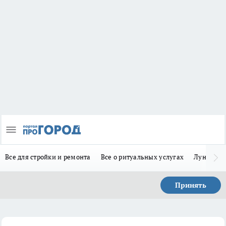
Все для стройки и ремонта
Все о ритуальных услугах
Лунно-по
Принять