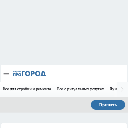
Все для стройки и ремонта
Все о ритуальных услугах
Лунно-по
Принять