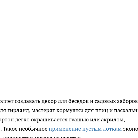
яет создавать декор для беседок и садовых заборов
ля гирлянд, мастерят кормушки для птиц и пасхаль
картон легко окрашивается гуашью или акрилом,
к. Такое необычное
применение пустым лоткам
экон
 количество мусора на участке.