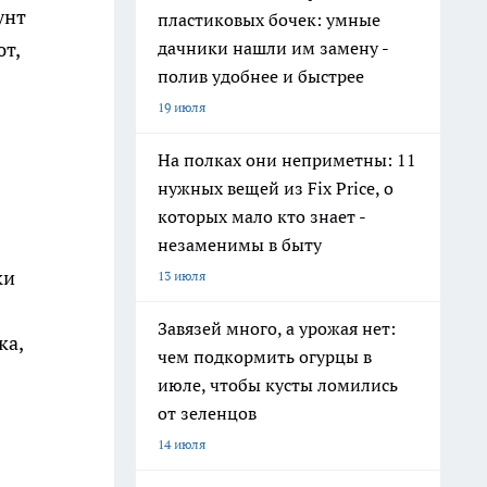
унт
пластиковых бочек: умные
дачники нашли им замену -
т,
полив удобнее и быстрее
19 июля
На полках они неприметны: 11
нужных вещей из Fix Price, о
которых мало кто знает -
незаменимы в быту
ки
13 июля
Завязей много, а урожая нет:
ка,
чем подкормить огурцы в
июле, чтобы кусты ломились
от зеленцов
14 июля