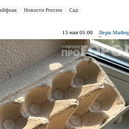
айфхак
Новости России
Сад
13 мая 05:00
Лера Майо