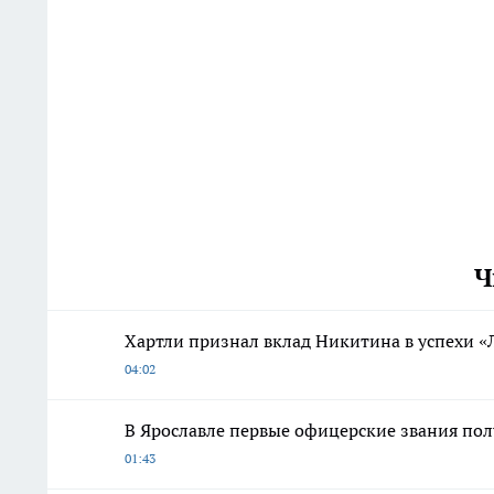
Ч
Хартли признал вклад Никитина в успехи «
04:02
В Ярославле первые офицерские звания по
01:43