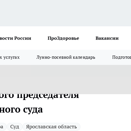
вости России
ПроЗдоровье
Вакансии
х услугах
Лунно-посевной календарь
Подгото
ого председателя
ного суда
ра
Суд
Ярославская область