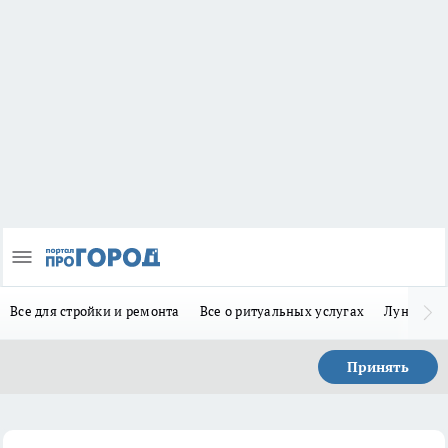
Все для стройки и ремонта
Все о ритуальных услугах
Лунно-по
Принять