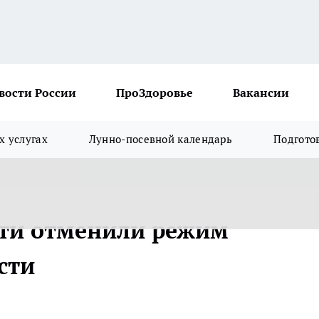
вости России
ПроЗдоровье
Вакансии
х услугах
Лунно-посевной календарь
Подгото
сти отменили режим
сти