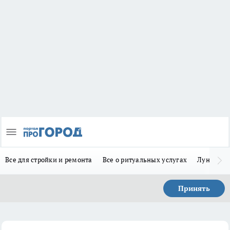
Все для стройки и ремонта
Все о ритуальных услугах
Лунно-по
Принять