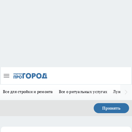
Все для стройки и ремонта
Все о ритуальных услугах
Лунно-по
Принять