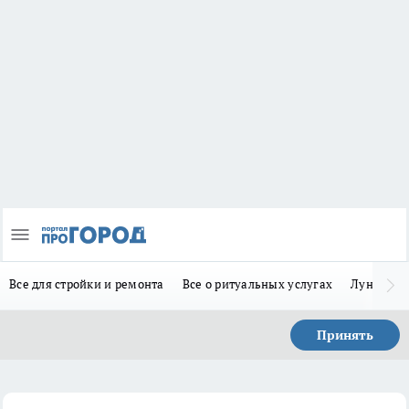
Все для стройки и ремонта
Все о ритуальных услугах
Лунно-по
Принять