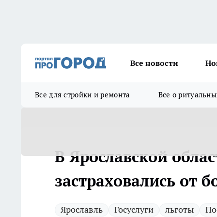
Все новости
Но
Все для стройки и ремонта
Все о ритуальны
В Ярославской обла
застраховались от б
Ярославль
Госуслуги
льготы
По