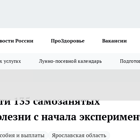
вости России
ПроЗдоровье
Вакансии
х услугах
Лунно-посевной календарь
Подгото
сти 135 самозанятых
олезни с начала эксперимен
собия и выплаты
Ярославская область