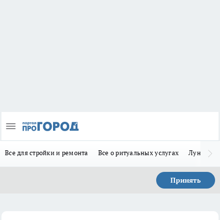
Все для стройки и ремонта
Все о ритуальных услугах
Лунно-по
Принять