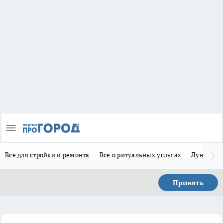
Все для стройки и ремонта
Все о ритуальных услугах
Лунно-по
Принять