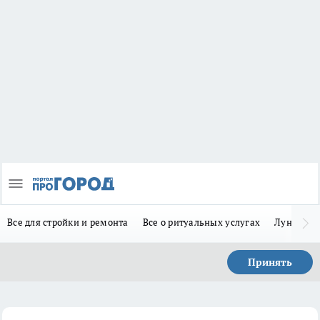
Все для стройки и ремонта
Все о ритуальных услугах
Лунно-по
Принять