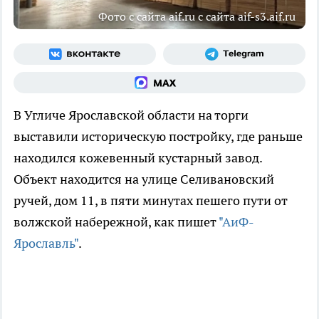
Фото с сайта aif.ru с сайта aif-s3.aif.ru
В Угличе Ярославской области на торги
выставили историческую постройку, где раньше
находился кожевенный кустарный завод.
Объект находится на улице Селивановский
ручей, дом 11, в пяти минутах пешего пути от
волжской набережной, как пишет
"АиФ-
Ярославль"
.