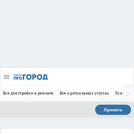
Все для стройки и ремонта
Все о ритуальных услугах
Лунно-по
Принять