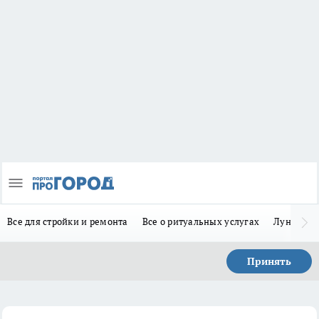
Все для стройки и ремонта
Все о ритуальных услугах
Лунно-по
Принять