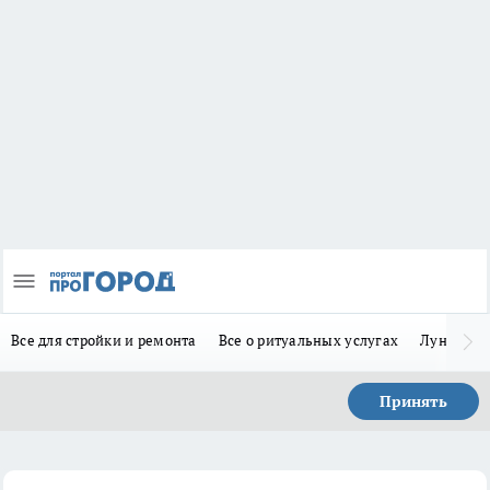
Все для стройки и ремонта
Все о ритуальных услугах
Лунно-по
Принять