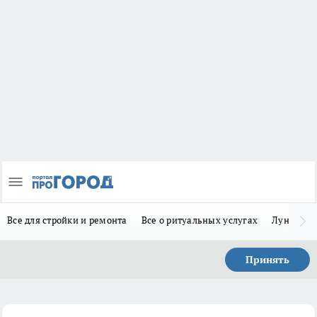
Все для стройки и ремонта
Все о ритуальных услугах
Лунно-по
Принять