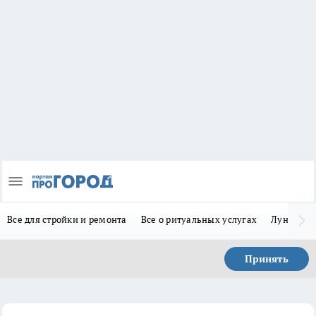
Все для стройки и ремонта
Все о ритуальных услугах
Лунно-по
Принять