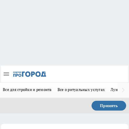
Все для стройки и ремонта
Все о ритуальных услугах
Лунно-по
Принять