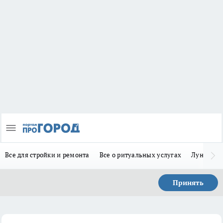
Все для стройки и ремонта
Все о ритуальных услугах
Лунно-по
Принять